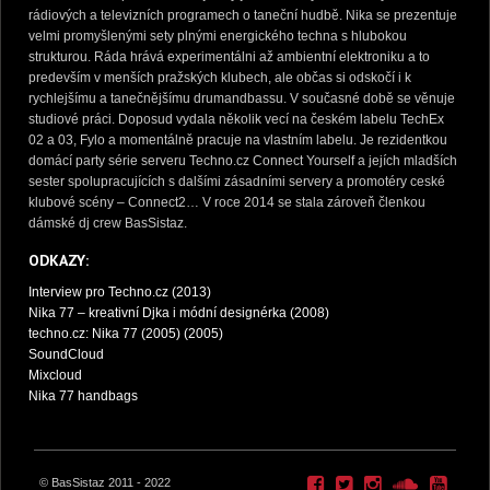
rádiových a televizních programech o taneční hudbě. Nika se prezentuje
velmi promyšlenými sety plnými energického techna s hlubokou
strukturou. Ráda hrává experimentálni až ambientní elektroniku a to
predevším v menších pražských klubech, ale občas si odskočí i k
rychlejšímu a tanečnějšímu drumandbassu. V současné době se věnuje
studiové práci. Doposud vydala několik vecí na českém labelu TechEx
02 a 03, Fylo a momentálně pracuje na vlastním labelu. Je rezidentkou
domácí party série serveru Techno.cz Connect Yourself a jejích mladších
sester spolupracujících s dalšími zásadními servery a promotéry ceské
klubové scény – Connect2… V roce 2014 se stala zároveň členkou
dámské dj crew BasSistaz.
ODKAZY:
Interview pro Techno.cz (2013)
Nika 77 – kreativní Djka i módní designérka (2008)
techno.cz: Nika 77 (2005) (2005)
SoundCloud
Mixcloud
Nika 77 handbags
© BasSistaz 2011 - 2022