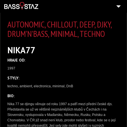
2
SESTERSTVO
AUTONOMIC, CHILLOUT, DEEP, DJKY,
3
MUZIKA
DRUM'N'BASS, MINIMAL, TECHNO
VIDEA
NIKA77
OBRÁZKY
HRAJE OD:
BOOKING
1997
STYLY:
techno, ambient, electronica, minimal, DnB
BIO:
Nika 77 se djingu věnuje od roku 1997 a patří mezi přední české djs.
Představila se už ve většině nejznámějších klubů v Čechách i na
Slovensku, vystupovala v Maďarsku, Německu, Rusku, Polsku a
Chorvatsku. V ČR již snad není klub, prostor nebo festival, kde se o její
kvalitě nemohli přesvedčit. Její sety jste mohli slyšet i v ruzných